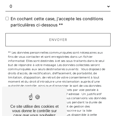
En cochant cette case, j'accepte les conditions
particulières ci-dessous **
ENVOYER
** Les données personnelles communiquées sont nécessaires aux
fins de vous contacter et sont enregistrées dans un fichier
informatisé. Elles sont destinées à et ses sous-traitants dans le seul
but de répondre à votre message. Les données collectées seront
communiquées aux seuls destinataires suivants: . Vous disposez de
droits d’accès, de rectification, d’effacement, de portabilité, de
limitation, d’opposition, de retrait de votre consentement à tout
moment et du droit d’introduire une réclamation auprès d’une
autorité de contrôle, ainsi que d’organiser le sort de vos données
post-mortem. Vous pouvez exercer ces droits par voie postale à
l'adresse ou par courrier électronique à l'adresse . Un justificatif
d'identité pourra vous être demandé. Nous conservons vos données
pendant la période de prise de contact puis pendant la durée de
Ce site utilise des cookies et
prescription légale aux fins probatoires et de gestion des
vous donne le contrôle sur
contentieux. Vous avez le droit de vous inscrire sur la liste
d'opposition au démarchage téléphonique, disponible à cette
ceux que vous souhaitez